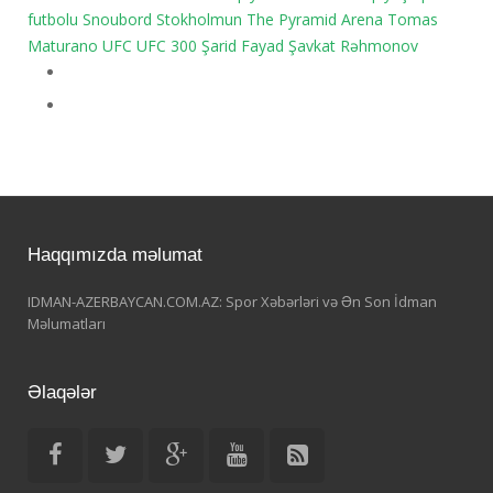
futbolu
Snoubord
Stokholmun
The Pyramid Arena
Tomas
Maturano
UFC
UFC 300
Şarid Fayad
Şavkat Rəhmonov
Haqqımızda məlumat
IDMAN-AZERBAYCAN.COM.AZ: Spor Xəbərləri və Ən Son İdman
Məlumatları
Əlaqələr