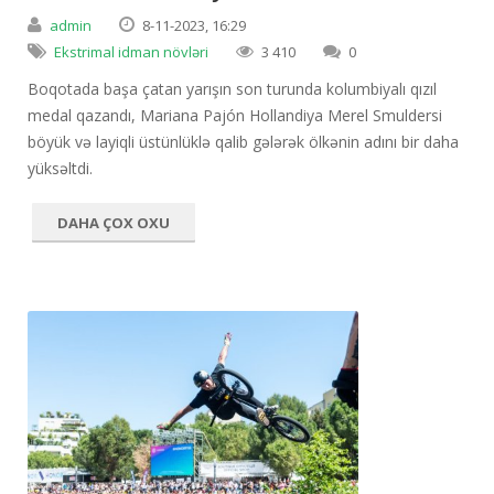
admin
8-11-2023, 16:29
Ekstrimal idman növləri
3 410
0
Boqotada başa çatan yarışın son turunda kolumbiyalı qızıl
medal qazandı, Mariana Pajón Hollandiya Merel Smuldersi
böyük və layiqli üstünlüklə qalib gələrək ölkənin adını bir daha
yüksəltdi.
DAHA ÇOX OXU