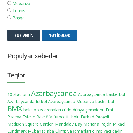
Mübarizə
Tennis
Başqa
SƏS VERIN
NƏTICƏLƏR
Populyar xəbərlər
Teqlər
Azərbaycanda
10 stadionu
Azərbaycanda basketbol
Azərbaycanda futbol
Azərbaycanda Mübarizə
basketbol
BMX
boks
boks arenaları
cüdo
dünya çempionu
Emili
Rzaeva
Estelle Bale
fifa
futbol
futbolu
Fərhad Rəcəbli
Madison Square Garden
Mandalay Bay
Mariana Pajón
Mikael
Lundmark
Mübarizə
nba
Olimpiya İdmanları
olimpiyaçı
qadın