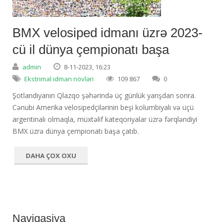
BMX velosiped idmanı üzrə 2023-
cü il dünya çempionatı başa
admin
8-11-2023, 16:23
Ekstrimal idman növləri
109 867
0
Şotlandiyanın Qlazqo şəhərində üç günlük yarışdan sonra.
Cənubi Amerika velosipedçilərinin beşi kolumbiyalı və üçü
argentinalı olmaqla, müxtəlif kateqoriyalar üzrə fərqləndiyi
BMX üzrə dünya çempionatı başa çatıb.
DAHA ÇOX OXU
Naviqasiya