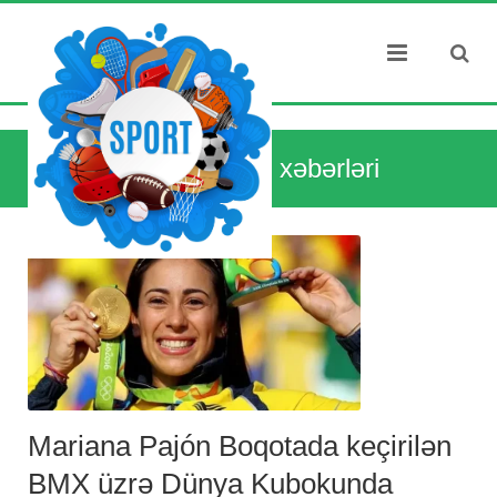
Dünya idman xəbərləri
Mariana Pajón Boqotada keçirilən
BMX üzrə Dünya Kubokunda