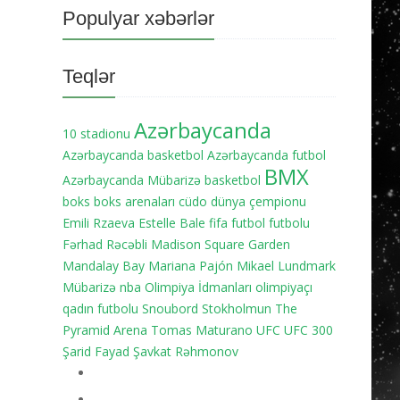
Populyar xəbərlər
Teqlər
Azərbaycanda
10 stadionu
Azərbaycanda basketbol
Azərbaycanda futbol
BMX
Azərbaycanda Mübarizə
basketbol
boks
boks arenaları
cüdo
dünya çempionu
Emili Rzaeva
Estelle Bale
fifa
futbol
futbolu
Fərhad Rəcəbli
Madison Square Garden
Mandalay Bay
Mariana Pajón
Mikael Lundmark
Mübarizə
nba
Olimpiya İdmanları
olimpiyaçı
qadın futbolu
Snoubord
Stokholmun
The
Pyramid Arena
Tomas Maturano
UFC
UFC 300
Şarid Fayad
Şavkat Rəhmonov