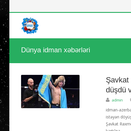
Dünya idman xəbərləri
Şavkat
düşdü v
admin
idman-azerbay
istəyən döyü
Şavkat Raxmon
kartı”na