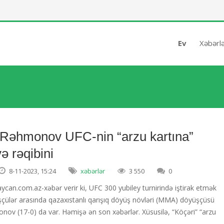
Ev
Xəbərl
 Rəhmonov UFC-nin “arzu kartına”
ə rəqibini
8-11-2023, 15:24
xəbərlər
3 550
0
can.com.az-xəbər verir ki, UFC 300 yubiley turnirində iştirak etmək
şçülər arasında qazaxıstanlı qarışıq döyüş növləri (MMA) döyüşçüsü
ov (17-0) da var. Həmişə ən son xəbərlər. Xüsusilə, “Köçəri” “arzu