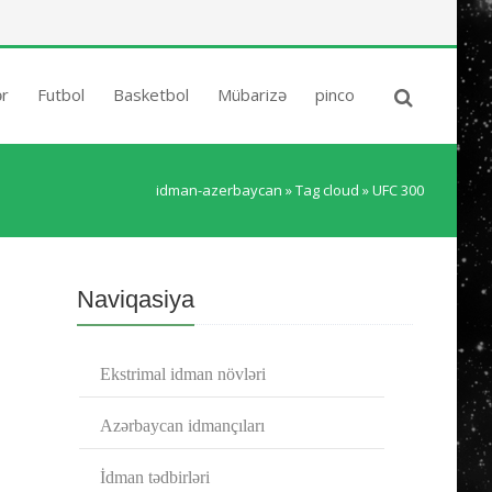
✕
ər
Futbol
Basketbol
Mübarizə
pinco
idman-azerbaycan
»
Tag cloud
» UFC 300
Naviqasiya
Ekstrimal idman növləri
Azərbaycan idmançıları
İdman tədbirləri