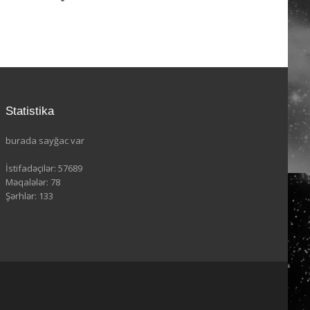
Statistika
burada sayğac var
İstifadəçilər: 57689
Məqalələr: 78
Şərhlər: 133