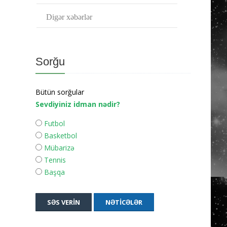
Digər xəbərlər
Sorğu
Bütün sorğular
Sevdiyiniz idman nədir?
Futbol
Basketbol
Mübarizə
Tennis
Başqa
SƏS VERIN
NƏTICƏLƏR