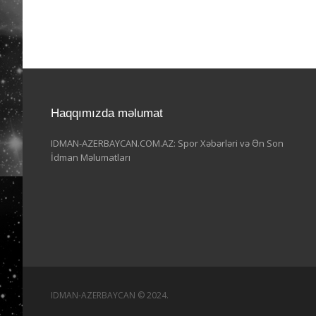
Haqqımızda məlumat
IDMAN-AZERBAYCAN.COM.AZ: Spor Xəbərləri və Ən Son
İdman Məlumatları
IDMAN-AZERBAYCAN © 2024.