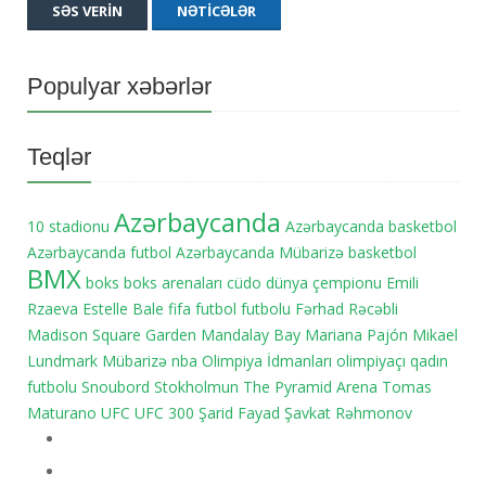
SƏS VERIN
NƏTICƏLƏR
Populyar xəbərlər
Teqlər
Azərbaycanda
10 stadionu
Azərbaycanda basketbol
Azərbaycanda futbol
Azərbaycanda Mübarizə
basketbol
BMX
boks
boks arenaları
cüdo
dünya çempionu
Emili
Rzaeva
Estelle Bale
fifa
futbol
futbolu
Fərhad Rəcəbli
Madison Square Garden
Mandalay Bay
Mariana Pajón
Mikael
Lundmark
Mübarizə
nba
Olimpiya İdmanları
olimpiyaçı
qadın
futbolu
Snoubord
Stokholmun
The Pyramid Arena
Tomas
Maturano
UFC
UFC 300
Şarid Fayad
Şavkat Rəhmonov