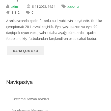
admin
8-11-2023, 14:54
xəbərlər
3 812
0
Azərbaycanda qadın futbolu bu il yubileyini qeyd edir. İlk ölkə
çempionatı 20 il əvvəl keçirilib. Eyni yaşıl qazon və eyni 90
dəqiqəlik oyun vaxtı, yalnız daha aşağı sürətlərdə - qadın
futbolunu kişi futbolundan fərqləndirən əsas cəhət budur.
DAHA ÇOX OXU
Naviqasiya
Ekstrimal idman növləri
Azərbaycan idmançıları