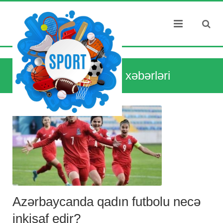
Dünya idman xəbərləri
Azərbaycanda qadın futbolu necə
inkişaf edir?