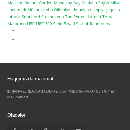
Madison Square Garden
Mandalay Bay
Mariana Pajón
Mikael
Lundmark
Mübarizə
nba
Olimpiya İdmanları
olimpiyaçı
qadın
futbolu
Snoubord
Stokholmun
The Pyramid Arena
Tomas
Maturano
UFC
UFC 300
Şarid Fayad
Şavkat Rəhmonov
Haqqımızda məlumat
IDMAN-AZERBAYCAN.COM.AZ: Spor Xəbərləri və Ən Son İdman
Məlumatları
Əlaqələr