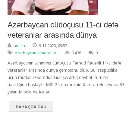
Azərbaycan cüdoçusu 11-ci dəfə
veteranlar arasında dünya
admin
9-11-2023, 09:57
Azərbaycan idmançıları
3 478
0
Azərbaycanın tanınmış cüdoçusu Fərhad Rəcəbli 11-ci dəfə
veteranlar arasında dünya çempionu olub. Bu, respublika
üçün mütləq rekorddur. Güləşçi artıq növbəti turnirin
hazırlığına başlayıb. MİR 24-ün müxbiri Kamran Hüseynov 63
yaşında belə nəticələri
DAHA ÇOX OXU