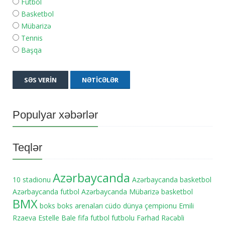
Futbol
Basketbol
Mübarizə
Tennis
Başqa
SƏS VERIN
NƏTICƏLƏR
Populyar xəbərlər
Teqlər
Azərbaycanda
10 stadionu
Azərbaycanda basketbol
Azərbaycanda futbol
Azərbaycanda Mübarizə
basketbol
BMX
boks
boks arenaları
cüdo
dünya çempionu
Emili
Rzaeva
Estelle Bale
fifa
futbol
futbolu
Fərhad Rəcəbli