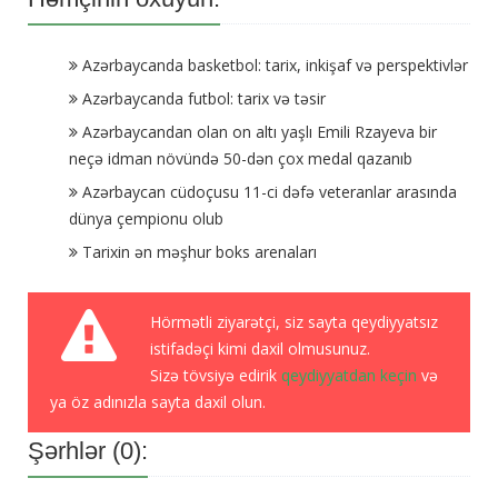
Azərbaycanda basketbol: tarix, inkişaf və perspektivlər
Azərbaycanda futbol: tarix və təsir
Azərbaycandan olan on altı yaşlı Emili Rzayeva bir
neçə idman növündə 50-dən çox medal qazanıb
Azərbaycan cüdoçusu 11-ci dəfə veteranlar arasında
dünya çempionu olub
Tarixin ən məşhur boks arenaları
Hörmətli ziyarətçi, siz sayta qeydiyyatsız
istifadəçi kimi daxil olmusunuz.
Sizə tövsiyə edirik
qeydiyyatdan keçin
və
ya öz adınızla sayta daxil olun.
Şərhlər (0):