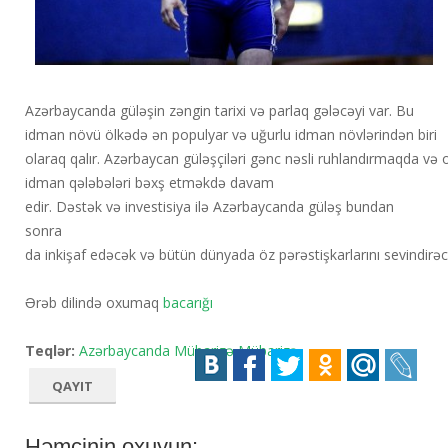
Azərbaycanda güləşin zəngin tarixi və parlaq gələcəyi var. Bu
idman növü ölkədə ən populyar və uğurlu idman növlərindən biri
olaraq qalır. Azərbaycan güləşçiləri gənc nəsli ruhlandırmaqda və 
idman qələbələri bəxş etməkdə davam
edir. Dəstək və investisiya ilə Azərbaycanda güləş bundan
sonra
da inkişaf edəcək və bütün dünyada öz pərəstişkarlarını sevindirəc
Ərəb dilində oxumaq
bacarığı
Teqlər:
Azərbaycanda Mübarizə
Mübarizə
QAYIT
Həmçinin oxuyun: