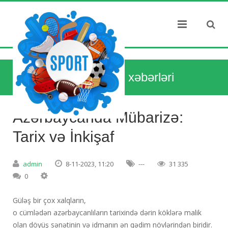
Dünya idman xəbərləri
Azərbaycanda Mübarizə:
Tarix və İnkişaf
admin
8-11-2023, 11:20
---
31 335
0
Güləş bir çox xalqların,
o cümlədən azərbaycanlıların tarixində dərin köklərə malik
olan döyüş sənətinin və idmanın ən qədim növlərindən biridir.