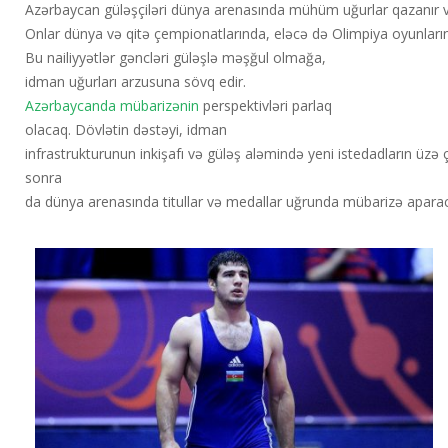
Azərbaycan güləşçiləri dünya arenasında mühüm uğurlar qazanır və 
Onlar dünya və qitə çempionatlarında, eləcə də Olimpiya oyunların
Bu nailiyyətlər gəncləri güləşlə məşğul olmağa,
idman uğurları arzusuna sövq edir.
Azərbaycanda mübarizənin
perspektivləri parlaq
olacaq. Dövlətin dəstəyi, idman
infrastrukturunun inkişafı və güləş aləmində yeni istedadların üzə
sonra
da dünya arenasında titullar və medallar uğrunda mübarizə apara