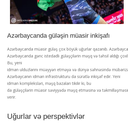
Azərbaycanda güləşin müasir inkişafı
Azərbaycanda müasir güləş çox böyük uğurlar qazanıb. Azərbaycan gü
Azərbaycanda gənc istedadlı güləşçilərin məşq və təhsil aldığı çoxl
Bu, yeni
idman ulduzlarını müəyyən etməyə və dünya səhnəsində mübarizə ap
Azərbaycanın idman infrastrukturu da sürətlə inkişaf edir. Yeni
idman kompleksləri, məşq bazaları tikilir ki, bu
da güləşçilərin müasir səviyyədə məşq etməsinə və təkmilləşməs
verir.
Uğurlar və perspektivlər