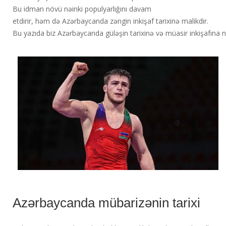
Bu idman növü nəinki populyarlığını davam
etdirir, həm də Azərbaycanda zəngin inkişaf tarixinə malikdir.
Bu yazıda biz Azərbaycanda güləşin tarixinə və müasir inkişafına n
Azərbaycanda mübarizənin tarixi