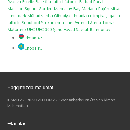
Rzaeva
Estelle Bale
fifa
futbol
futbolu
Fərhad Rəcəbli
Madison Square Garden
Mandalay Bay
Mariana Pajón
Mikael
Lundmark
Mübarizə
nba
Olimpiya İdmanları
olimpiyaçı
qadın
futbolu
Snoubord
Stokholmun
The Pyramid Arena
Tomas
Maturano
UFC
UFC 300
Şarid Fayad
Şavkat Rəhmonov
İdman AZ
Спорт КЗ
Haqqımızda məlumat
IDMAN-AZERBAYCAN.COM.AZ: Spor Xəbərləri və Ən Son İdman
Məlumatları
Əlaqələr