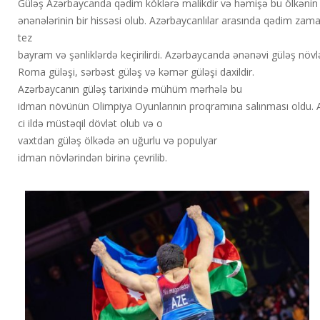
Güləş Azərbaycanda qədim köklərə malikdir və həmişə bu ölkənin
ənənələrinin bir hissəsi olub. Azərbaycanlılar arasında qədim zam
tez
bayram və şənliklərdə keçirilirdi. Azərbaycanda ənənəvi güləş növ
Roma güləşi, sərbəst güləş və kəmər güləşi daxildir.
Azərbaycanın güləş tarixində mühüm mərhələ bu
idman növünün Olimpiya Oyunlarının proqramına salınması oldu.
ci ildə müstəqil dövlət olub və o
vaxtdan güləş ölkədə ən uğurlu və populyar
idman növlərindən birinə çevrilib.