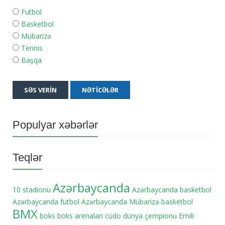
Futbol
Basketbol
Mübarizə
Tennis
Başqa
SƏS VERIN
NƏTICƏLƏR
Populyar xəbərlər
Teqlər
Azərbaycanda
10 stadionu
Azərbaycanda basketbol
Azərbaycanda futbol
Azərbaycanda Mübarizə
basketbol
BMX
boks
boks arenaları
cüdo
dünya çempionu
Emili